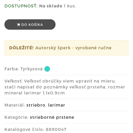
DOSTUPNOSŤ:
Na sklade
1 kus.
DO KOŠÍKA
DÔLEŽITÉ!
Autorský šperk - vyrobené ručne
Farba:
Tyrkysová
Veľkosť: Veľkosť obrúčky viem upraviť na mieru,
stačí napísať do poznámky veľkosť prsteňa, rozmer
mineral larimar 1,1x0,9cm
Materiál:
striebro
,
larimar
Kategórie:
strieborné prstene
Katalógové číslo: 8890047