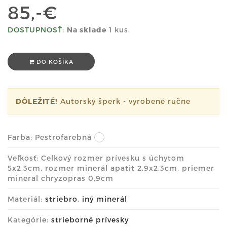
85,-€
DOSTUPNOSŤ:
Na sklade
1 kus.
DO KOŠÍKA
DÔLEŽITÉ!
Autorský šperk - vyrobené ručne
Farba:
Pestrofarebná
Veľkosť: Celkový rozmer prívesku s úchytom
5x2,3cm, rozmer minerál apatit 2,9x2,3cm, priemer
mineral chryzopras 0,9cm
Materiál:
striebro
,
iný minerál
Kategórie:
strieborné prívesky