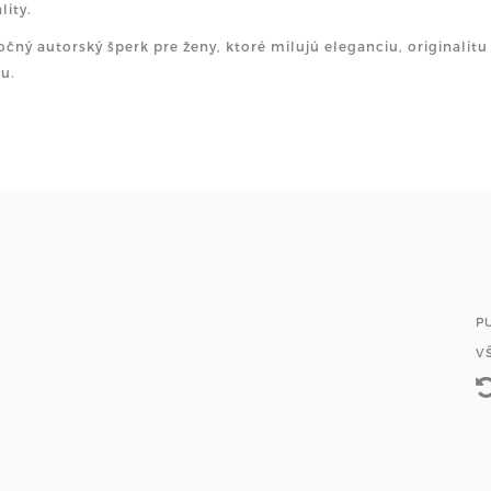
lity.
čný autorský šperk pre ženy, ktoré milujú eleganciu, originalit
u.
P
V