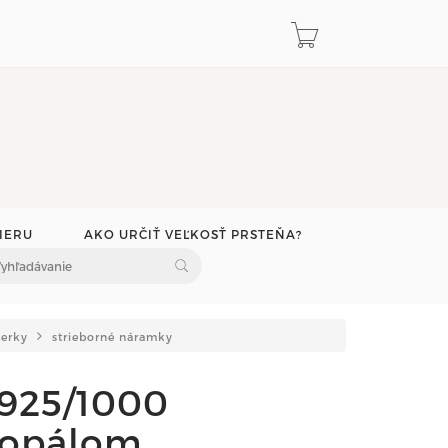
IERU
AKO URČIŤ VEĽKOSŤ PRSTEŇA?
perky
strieborné náramky
 925/1000
 opálom