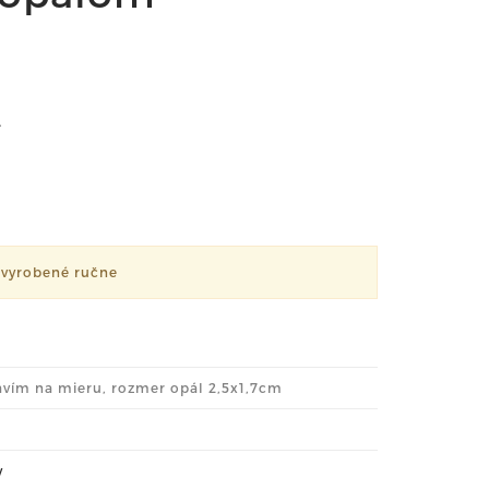
.
 vyrobené ručne
avím na mieru, rozmer opál 2,5x1,7cm
y