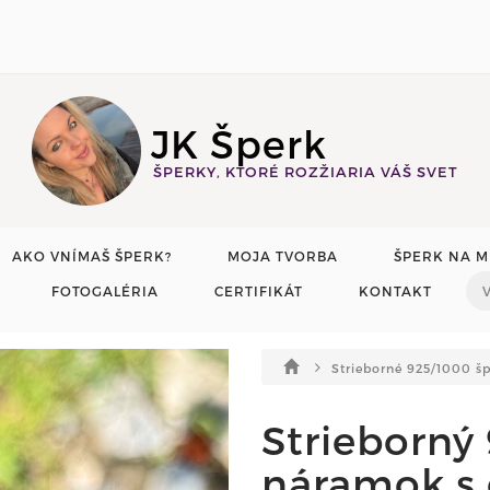
JK Šperk
ŠPERKY, KTORÉ ROZŽIARIA VÁŠ SVET
AKO VNÍMAŠ ŠPERK?
MOJA TVORBA
ŠPERK NA M
FOTOGALÉRIA
CERTIFIKÁT
KONTAKT
Strieborné 925/1000 š
Strieborný
náramok s