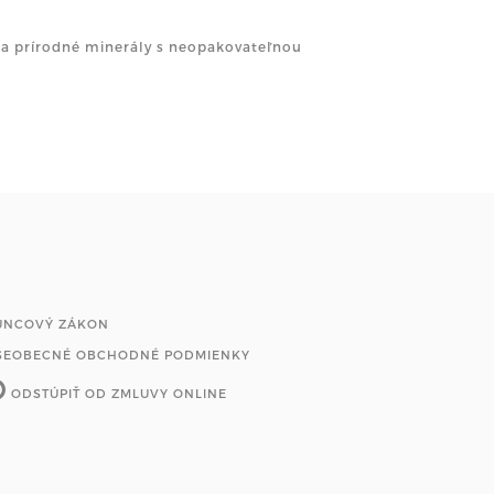
u a prírodné minerály s neopakovateľnou
UNCOVÝ ZÁKON
ŠEOBECNÉ OBCHODNÉ PODMIENKY
ODSTÚPIŤ OD ZMLUVY ONLINE