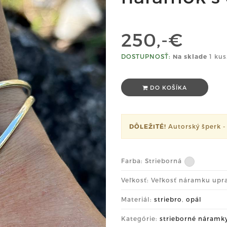
250,-€
DOSTUPNOSŤ:
Na sklade
1 kus
DO KOŠÍKA
DÔLEŽITÉ!
Autorský šperk -
Farba:
Strieborná
Veľkosť: Veľkosť náramku upr
Materiál:
striebro
,
opál
Kategórie:
strieborné náramk