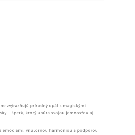
sne zvýrazňujú prírodný opál s magickými
sky — šperk, ktorý upúta svojou jemnosťou aj
janý s emóciami, vnútornou harmóniou a podporou