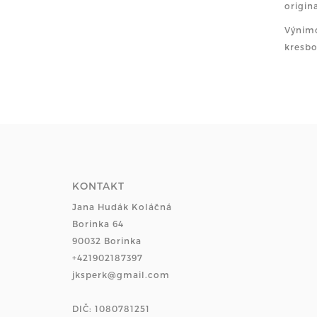
origina
Výnimo
kresbo
KONTAKT
Jana Hudák Koláčná
Borinka 64
90032 Borinka
+421902187397
jksperk@gmail.com
DIČ: 1080781251