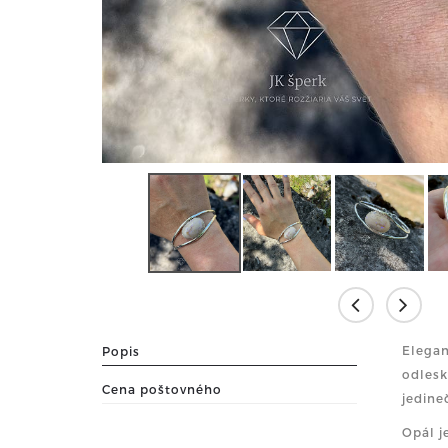
Elegan
Popis
odlesk
Cena poštovného
jedine
Opál j