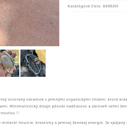
Katalógové číslo: 8895301
tný otvorený náramok s jemnými organickými líniami, ktoré krá
ami. Minimalistický dizajn pôsobí nadčasovo a zároveň veľmi žen
čnosťou 🤍
e minerál intuície, kreativity a jemnej ženskej energie. Je spá