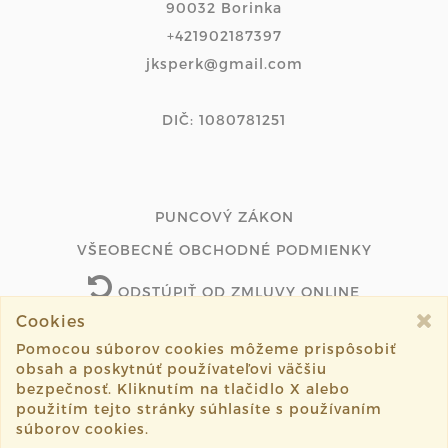
90032 Borinka
+421902187397
jksperk@gmail.com
DIČ: 1080781251
PUNCOVÝ ZÁKON
VŠEOBECNÉ OBCHODNÉ PODMIENKY
ODSTÚPIŤ OD ZMLUVY ONLINE
Cookies
Pomocou súborov cookies môžeme prispôsobiť
obsah a poskytnúť používateľovi väčšiu
©2026 jk-sperk.sk všetky práva vyhradené.
bezpečnosť. Kliknutím na tlačidlo X alebo
použitím tejto stránky súhlasíte s používaním
Vytvorené systémom
sashe.sk
súborov cookies.